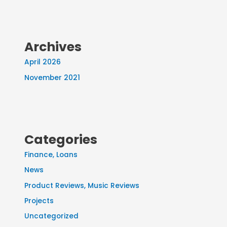
Archives
April 2026
November 2021
Categories
Finance, Loans
News
Product Reviews, Music Reviews
Projects
Uncategorized