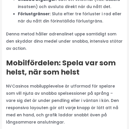
insatsen) och avsluta direkt när du nått det.
Förlustgränser:
Sluta efter tre förluster i rad eller
när du nått din förinställda förlustgräns.
Denna metod håller adrenalinet uppe samtidigt som
den skyddar dina medel under snabba, intensiva stötar
av action.
Mobilfördelen: Spela var som
helst, när som helst
NV Casinos mobilupplevelse är utformad för spelare
som vill njuta av snabba spelsessioner på språng –
vare sig det är under pendling eller i väntan i kön. Den
responsiva layouten gör att varje knapp är lätt att nå
med en hand, och grafik laddar snabbt även på
långsammare anslutningar.