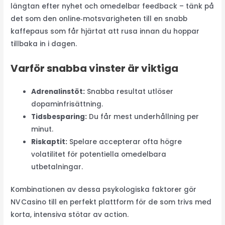
längtan efter nyhet och omedelbar feedback – tänk på
det som den online‑motsvarigheten till en snabb
kaffepaus som får hjärtat att rusa innan du hoppar
tillbaka in i dagen.
Varför snabba vinster är viktiga
Adrenalinstöt:
Snabba resultat utlöser
dopaminfrisättning.
Tidsbesparing:
Du får mest underhållning per
minut.
Riskaptit:
Spelare accepterar ofta högre
volatilitet för potentiella omedelbara
utbetalningar.
Kombinationen av dessa psykologiska faktorer gör
NV Casino till en perfekt plattform för de som trivs med
korta, intensiva stötar av action.