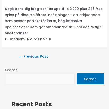
Registrera dig idag och lås upp till €2 000 plus 225 free
spins på dina tre första insättningar – ett erbjudande
som passar perfekt för korta, hög‑intensiva
spelsessioner som ger omedelbara thrillers och riktiga
vinstchanser.
Bli medlem i NV Casino nu!
←
Previous Post
Search
Search
Recent Posts