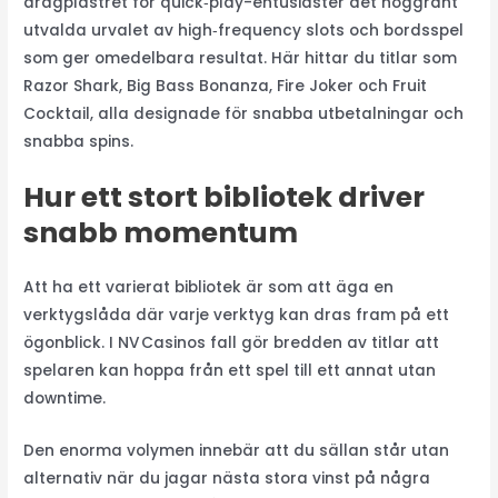
dragplåstret för quick‑play-entusiaster det noggrant
utvalda urvalet av high‑frequency slots och bordsspel
som ger omedelbara resultat. Här hittar du titlar som
Razor Shark, Big Bass Bonanza, Fire Joker och Fruit
Cocktail, alla designade för snabba utbetalningar och
snabba spins.
Hur ett stort bibliotek driver
snabb momentum
Att ha ett varierat bibliotek är som att äga en
verktygslåda där varje verktyg kan dras fram på ett
ögonblick. I NV Casinos fall gör bredden av titlar att
spelaren kan hoppa från ett spel till ett annat utan
downtime.
Den enorma volymen innebär att du sällan står utan
alternativ när du jagar nästa stora vinst på några