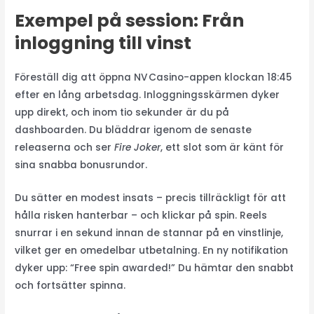
Exempel på session: Från
inloggning till vinst
Föreställ dig att öppna NV Casino-appen klockan 18:45
efter en lång arbetsdag. Inloggningsskärmen dyker
upp direkt, och inom tio sekunder är du på
dashboarden. Du bläddrar igenom de senaste
releaserna och ser
Fire Joker
, ett slot som är känt för
sina snabba bonusrundor.
Du sätter en modest insats – precis tillräckligt för att
hålla risken hanterbar – och klickar på spin. Reels
snurrar i en sekund innan de stannar på en vinstlinje,
vilket ger en omedelbar utbetalning. En ny notifikation
dyker upp: “Free spin awarded!” Du hämtar den snabbt
och fortsätter spinna.