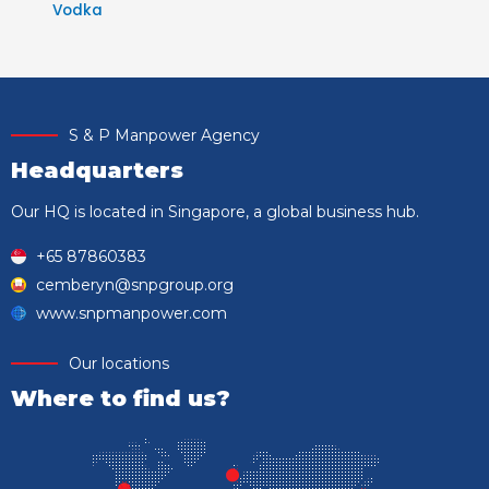
Vodka
S & P Manpower Agency
Headquarters
Our HQ is located in Singapore, a global business hub.
+65 87860383
cemberyn@snpgroup.org
www.snpmanpower.com
Our locations
Where to find us?